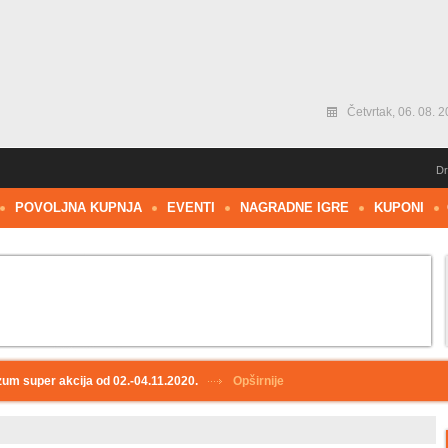
Četvrtak, 06. 08. 2
Dr
POVOLJNA KUPNJA
EVENTI
NAGRADNE IGRE
KUPONI
um super akcija od 02.-04.11.2020.
Opširnije