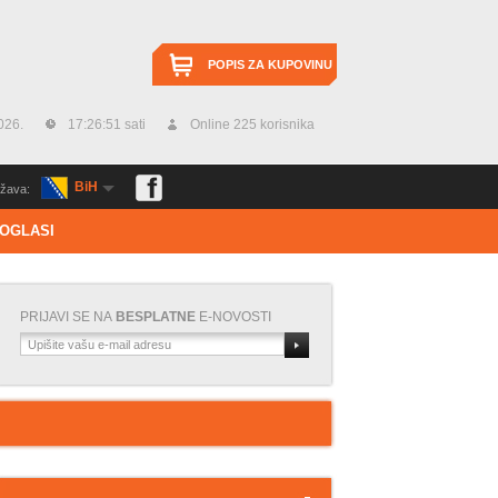
POPIS ZA KUPOVINU
026.
17:26:51 sati
Online 225 korisnika
BiH
žava:
OGLASI
PRIJAVI SE NA
BESPLATNE
E-NOVOSTI