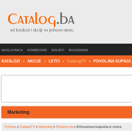
NASLOVNICA
KOMENTARI
SAVJETI
BOOKMARK
KATALOZI
AKCIJE
LETCI
C
atalog
TV
POVOLJNA KUPNJA
Marketing
Početna
»
CatalogTV
»
Marketing
»
Reklame.ba
»
KOnzumova kupovina iz snova