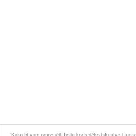
"Kako bi vam omogućili bolje korisničko iskustvo i funk